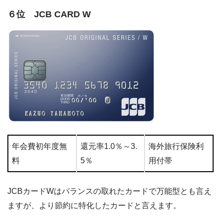
６位 JCB CARD W
年会費初年度無
還元率1.0％～3.
海外旅行保険利
料
5％
用付帯
JCBカードWはバランスの取れたカードで万能型とも言え
ますが、より節約に特化したカードと言えます。