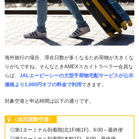
海外旅行の場合、滞在日数が多くなるため荷物が大きくな
りがちですね。そんなときAMEXスカイトラベラー会員な
らば、
JALエービーシーの大型手荷物宅配サービスが公示
価格より1,000円オフの料金で利用
できます。
対象空港と申込時間は以下の通りです。
〈成田国際空港〉
◎第1ターミナル到着階(北1F/南1F)、6:00～最終便
◎第2ターミナル到着階(本館1F)、6:00～最終便